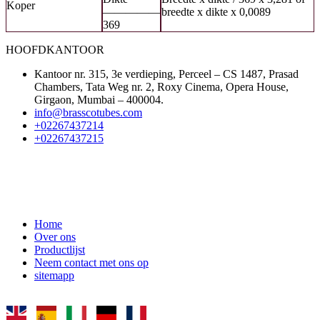
Koper
—————
breedte x dikte x 0,0089
369
HOOFDKANTOOR
Kantoor nr. 315, 3e verdieping, Perceel – CS 1487, Prasad
Chambers, Tata Weg nr. 2, Roxy Cinema, Opera House,
Girgaon, Mumbai – 400004.
info@brasscotubes.com
+02267437214
+02267437215
SNELLE KOPPELINGEN
Home
Over ons
Productlijst
Neem contact met ons op
sitemapp