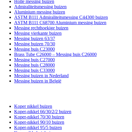
Holle messing buizen
Admiraliteitsmessing buizen
Aluminium messing buizen
ASTM B111 Admiraliteitsmessing C44300 buizen
ASTM B111 C68700 Aluminium messing buizen
Messing rechthoekige buizen
Messing vierkante buizen
Messing buizen 63/37
Messing buizen 70/30
Messing buis C23000
Brass Tube C26000 – Messing buis C26000
Messing buis C27000
Messing buis C28000
Messing buis C33000
Messing buizen in Nederland
Messing buizen in België
KOPEREN NIKKELBUIZEN
Koper nikkel buizen
Koper-nikkel 66/30/2/2 buizen
Koper-nikkel 70/30 buizen
Koper-nikkel 90/10 buizen
Koper-nikkel 95/5 buizen