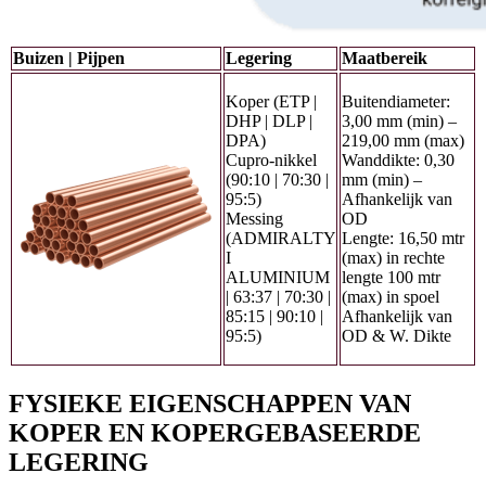
Buizen | Pijpen
Legering
Maatbereik
Koper (ETP |
Buitendiameter:
DHP | DLP |
3,00 mm (min) –
DPA)
219,00 mm (max)
Cupro-nikkel
Wanddikte: 0,30
(90:10 | 70:30 |
mm (min) –
95:5)
Afhankelijk van
Messing
OD
(ADMIRALTY
Lengte: 16,50 mtr
I
(max) in rechte
ALUMINIUM
lengte 100 mtr
| 63:37 | 70:30 |
(max) in spoel
85:15 | 90:10 |
Afhankelijk van
95:5)
OD & W. Dikte
FYSIEKE EIGENSCHAPPEN VAN
KOPER EN KOPERGEBASEERDE
LEGERING