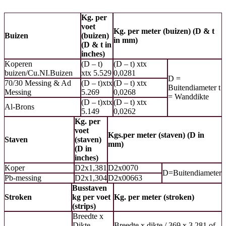
Kg. per
voet
Kg. per meter (buizen) (D & t
Buizen
(buizen)
in mm)
(D & t in
inches)
Koperen
(D – t)
(D – t) xtx
buizen/Cu.NI.Buizen
xtx 5.529
0,0281
D =
70/30 Messing & Ad
(D – t)xtx
(D – t) xtx
Buitendiameter t
Messing
5.269
0,0268
= Wanddikte
(D – t)xtx
(D – t) xtx
Al-Brons
5.149
0,0262
Kg. per
voet
Kgs.per meter (staven) (D in
Staven
(staven)
mm)
(D in
inches)
Koper
D2x1,381
D2x0070
D=Buitendiameter
Pb-messing
D2x1,304
D2x00663
Busstaven
Stroken
kg per voet
Kg. per meter (stroken)
(strips)
Breedte x
Dikte
Breedte x dikte / 369 x 3,281 of