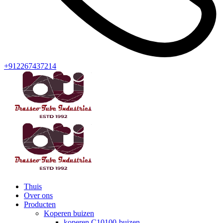
+912267437214
Thuis
Over ons
Producten
Koperen buizen
koperen C10100-buizen