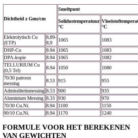
Smeltpunt
Dichtheid z Gms/cm
Solidustemperatuur
Vloeistoftempera
°C
°C
Elektrolytisch Cu
8,89-
1065
1083
(ETP)
8,9
DHP-Cu
8.94
1065
1083
DPA-kopie
8.94
1065
1082
TELLURIUM Cu
8.94
1050
1080
(0,5 Tel)
70/30 patroon
8.53
915
955
messing
Admiraliteitsmessing
8.53
900
935
Aluminium Messing
8.33
930
970
70/30 Cu.Ni.
8.94
1100
1150
90/10 Cu.Ni.
8.94
1170
1240
FORMULE VOOR HET BEREKENEN
VAN GEWICHTEN