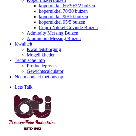
Koper nikkel buizen
kopernikkel 66/30/2/2 buizen
kopernikkel 70/30 buizen
kopernikkel 90/10-buizen
kopernikkel 95/5 buizen
Cupro Nikkel Gevinde Buizen
Admiralty Messing Buizen
Aluminium Messing Buizen
Kwaliteit
Kwaliteitsborging
Mogelijkheden
Technische info
Productieproces
Gewichtscalculator
Neem contact met ons op
Lets Talk