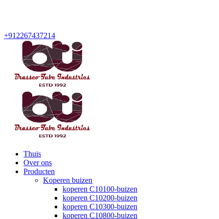
+912267437214
Thuis
Over ons
Producten
Koperen buizen
koperen C10100-buizen
koperen C10200-buizen
koperen C10300-buizen
koperen C10800-buizen