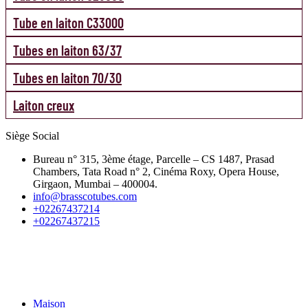
Tube en laiton C33000
Tubes en laiton 63/37
Tubes en laiton 70/30
Laiton creux
Siège Social
Bureau n° 315, 3ème étage, Parcelle – CS 1487, Prasad
Chambers, Tata Road n° 2, Cinéma Roxy, Opera House,
Girgaon, Mumbai – 400004.
info@brasscotubes.com
+02267437214
+02267437215
LIENS RAPIDES
Maison