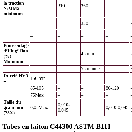
la traction
–
310
360
–
N/MM2
minimum
–
–
320
–
–
–
–
–
Pourcentage
d’Elng’Tion
–
–
45 min.
–
-
(%)
Minimum
–
–
55 minutes.
–
Dureté HV5
150 min
–
–
–
–
85-105
–
–
80-120
75Max.
–
–
–
Taille du
0,010-
grain mm
0,05Max.
–
0,010-0,045
0,045
(75X)
Tubes en laiton C44300 ASTM B111