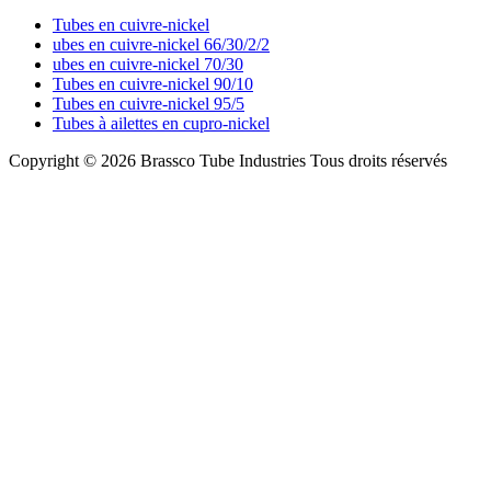
Tubes en cuivre-nickel
ubes en cuivre-nickel 66/30/2/2
ubes en cuivre-nickel 70/30
Tubes en cuivre-nickel 90/10
Tubes en cuivre-nickel 95/5
Tubes à ailettes en cupro-nickel
Copyright © 2026 Brassco Tube Industries Tous droits réservés