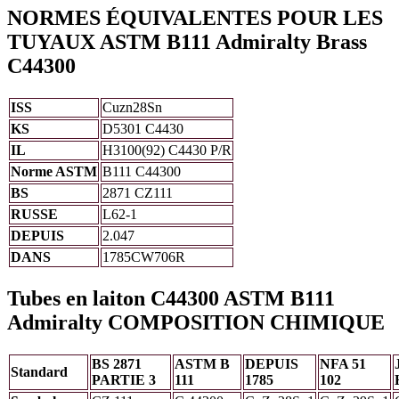
NORMES ÉQUIVALENTES POUR LES
TUYAUX ASTM B111 Admiralty Brass
C44300
ISS
Cuzn28Sn
KS
D5301
C4430
IL
H3100(92)
C4430 P/R
Norme ASTM
B111
C44300
BS
2871
CZ111
RUSSE
L62-1
DEPUIS
2.047
DANS
1785CW706R
Tubes en laiton C44300 ASTM B111
Admiralty COMPOSITION CHIMIQUE
BS 2871
ASTM B
DEPUIS
NFA 51
Standard
PARTIE 3
111
1785
102