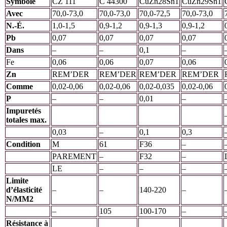
Symbole
CZ 111
C 44300
CuZn28Sn1
CuZn29Sn1
Avec
70,0-73,0
70,0-73,0
70,0-72,5
70,0-73,0
N.-É.
1,0-1,5
0,9-1,2
0,9-1,3
0,9-1,2
Pb
0,07
0,07
0,07
0,07
Dans
–
–
0,1
–
Fe
0,06
0,06
0,07
0,06
Zn
REM’DER
REM’DER
REM’DER
REM’DER
Comme
0,02-0,06
0,02-0,06
0,02-0,035
0,02-0,06
P
–
–
0,01
–
Impuretés
totales max.
0,03
–
0,1
0,3
Condition
M
61
F36
–
PAREMENT
–
F32
–
LE
–
–
–
Limite
d’élasticité
–
–
140-220
–
N/MM2
–
105
100-170
–
Résistance à