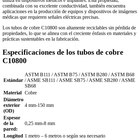
utiliza en dispositivos médicos e implantes. Esta propiedad,
combinada con su excelente conductividad, también encuentra
aplicaciones en la producción de equipos y dispositivos de imágenes
médicas que requieren señales eléctricas precisas.
Los tubos de cobre C10800 son altamente reciclables sin pérdida de
propiedades, lo que se alinea con el creciente énfasis en materiales y
prácticas sustentables en la fabricación.
Especificaciones de los tubos de cobre
C10800
ASTM B111 / ASTM B75 / ASTM B280 / ASTM B68
Estándar
/ ASME SB111 / ASME SB75 / ASME SB280 / ASME
SB68
Material
Cobre
Diámetro
exterior
4 mm-150 mm
(OD)
Espesor
de la
0,25 mm-8 mm
pared:
Longitud
1 metro – 6 metros o según sea necesario