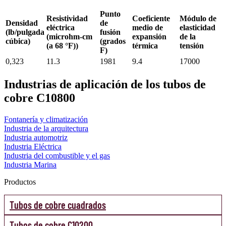
Punto
Resistividad
Coeficiente
Módulo de
Densidad
de
eléctrica
medio de
elasticidad
(lb/pulgada
fusión
(microhm-cm
expansión
de la
cúbica)
(grados
(a 68 °F))
térmica
tensión
F)
0,323
11.3
1981
9.4
17000
Industrias de aplicación de los tubos de
cobre C10800
Fontanería y climatización
Industria de la arquitectura
Industria automotriz
Industria Eléctrica
Industria del combustible y el gas
Industria Marina
Productos
Tubos de cobre cuadrados
Tubos de cobre C10200