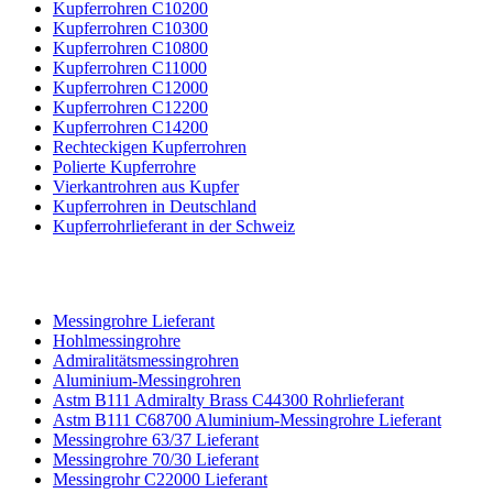
Kupferrohren C10200
Kupferrohren C10300
Kupferrohren C10800
Kupferrohren C11000
Kupferrohren C12000
Kupferrohren C12200
Kupferrohren C14200
Rechteckigen Kupferrohren
Polierte Kupferrohre
Vierkantrohren aus Kupfer
Kupferrohren in Deutschland
Kupferrohrlieferant in der Schweiz
MESSINGROHRE
Messingrohre Lieferant
Hohlmessingrohre
Admiralitätsmessingrohren
Aluminium-Messingrohren
Astm B111 Admiralty Brass C44300 Rohrlieferant
Astm B111 C68700 Aluminium-Messingrohre Lieferant
Messingrohre 63/37 Lieferant
Messingrohre 70/30 Lieferant
Messingrohr C22000 Lieferant