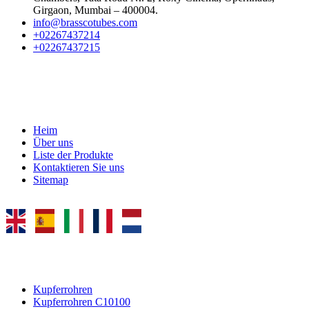
Girgaon, Mumbai – 400004.
info@brasscotubes.com
+02267437214
+02267437215
SCHNELLE LINKS
Heim
Über uns
Liste der Produkte
Kontaktieren Sie uns
Sitemap
KUPFERROHR
Kupferrohren
Kupferrohren C10100