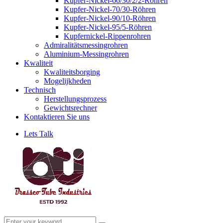
Kupfer-Nickel-66/30/2/2-Röhren
Kupfer-Nickel-70/30-Röhren
Kupfer-Nickel-90/10-Röhren
Kupfer-Nickel-95/5-Röhren
Kupfernickel-Rippenrohren
Admiralitätsmessingrohren
Aluminium-Messingrohren
Kwaliteit
Kwaliteitsborging
Mogelijkheden
Technisch
Herstellungsprozess
Gewichtsrechner
Kontaktieren Sie uns
Lets Talk