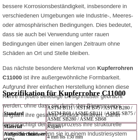
bessere Korrosionsbeständigkeit, insbesondere in
verschiedenen Umgebungen wie Industrie-, Meeres-
oder atmosphärischen Bedingungen. Dies bedeutet,
dass sie auch bei Verwendung unter rauen
Bedingungen über einen langen Zeitraum ohne
Schäden an Ort und Stelle bleiben.
Das nächste besondere Merkmal von
Kupferrohren
C11000
ist ihre außergewöhnliche Formbarkeit.
Aufgrund ihrer einfachen Herstellung können diese
Spezifikation für Kupferrohre C11000
Rohre in jedes beliebige Designmuster gebracht
werden, ohne dass sie durch den Biegeprozess
ASTM B111 / ASTM B75 / ASTM B280 /
Standard
ASTM B68 / ASME SB111 / ASME SB75 /
langsam ihre gesamte Struktur verlieren. Daher
ASME SB280 / ASME SB68
beeinträchtigt der Biegeprozess ihre strukturelle
Material
Kupfer
Integrität nicht, wenn sie in einem Industriesystem
Außendurchmesser
4 mm bis 150 mm
(OD)