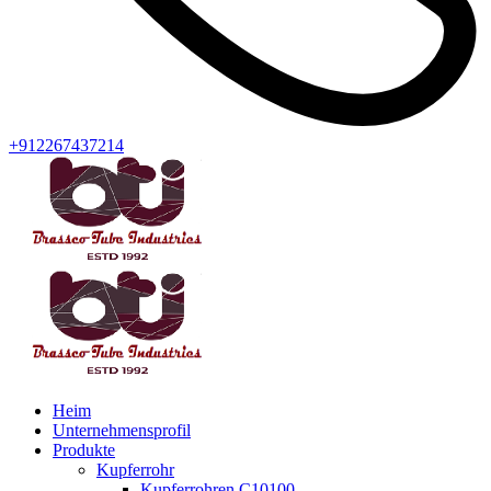
+912267437214
Heim
Unternehmensprofil
Produkte
Kupferrohr
Kupferrohren C10100