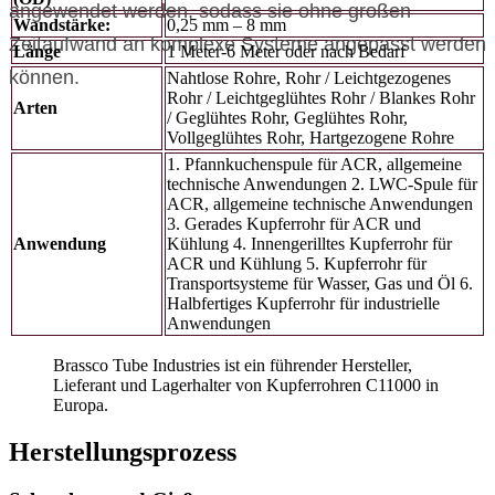
angewendet werden, sodass sie ohne großen
Wandstärke:
0,25 mm – 8 mm
Zeitaufwand an komplexe Systeme angepasst werden
Länge
1 Meter-6 Meter oder nach Bedarf
können.
Nahtlose Rohre, Rohr / Leichtgezogenes
Rohr / Leichtgeglühtes Rohr / Blankes Rohr
Arten
/ Geglühtes Rohr, Geglühtes Rohr,
Vollgeglühtes Rohr, Hartgezogene Rohre
1. Pfannkuchenspule für ACR, allgemeine
technische Anwendungen 2. LWC-Spule für
ACR, allgemeine technische Anwendungen
3. Gerades Kupferrohr für ACR und
Anwendung
Kühlung 4. Innengerilltes Kupferrohr für
ACR und Kühlung 5. Kupferrohr für
Transportsysteme für Wasser, Gas und Öl 6.
Halbfertiges Kupferrohr für industrielle
Anwendungen
Brassco Tube Industries ist ein führender Hersteller,
Lieferant und Lagerhalter von Kupferrohren C11000 in
Europa.
Herstellungsprozess