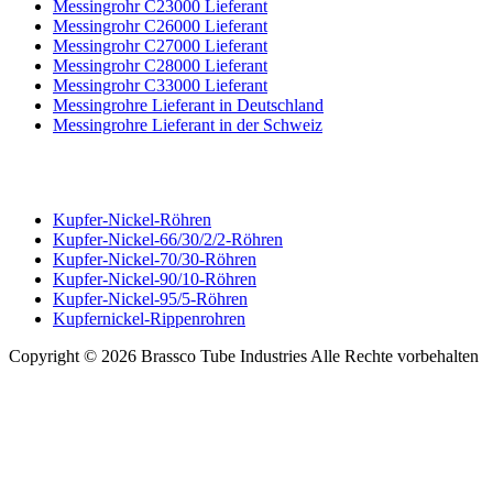
Messingrohr C23000 Lieferant
Messingrohr C26000 Lieferant
Messingrohr C27000 Lieferant
Messingrohr C28000 Lieferant
Messingrohr C33000 Lieferant
Messingrohre Lieferant in Deutschland
Messingrohre Lieferant in der Schweiz
KUPFER-NICKEL-RÖHREN
Kupfer-Nickel-Röhren
Kupfer-Nickel-66/30/2/2-Röhren
Kupfer-Nickel-70/30-Röhren
Kupfer-Nickel-90/10-Röhren
Kupfer-Nickel-95/5-Röhren
Kupfernickel-Rippenrohren
Copyright © 2026 Brassco Tube Industries Alle Rechte vorbehalten